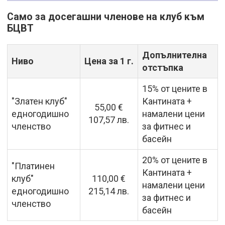
Само за досегашни членове на клуб към
БЦВТ
Допълнителна
Ниво
Цена за 1 г.
отстъпка
15% от цените в
"Златен клуб"
Кантината +
55,00 €
едногодишно
намалени цени
107,57 лв.
членство
за фитнес и
басейн
20% от цените в
"Платинен
Кантината +
клуб"
110,00 €
намалени цени
едногодишно
215,14 лв.
за фитнес и
членство
басейн