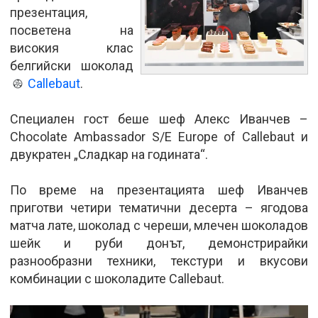
презентация,
посветена на
високия клас
белгийски шоколад
Callebaut
.
Специален гост беше шеф Алекс Иванчев –
Chocolate Ambassador S/E Europe of Callebaut и
двукратен „Сладкар на годината“.
По време на презентацията шеф Иванчев
приготви четири тематични десерта – ягодова
матча лате, шоколад с череши, млечен шоколадов
шейк и руби донът, демонстрирайки
разнообразни техники, текстури и вкусови
комбинации с шоколадите Callebaut.