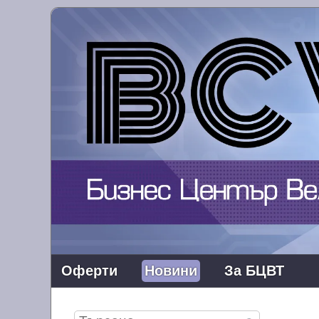
Оферти
Новини
За БЦВТ