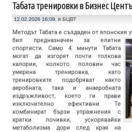
Табата тренировки в Бизнес Цент
12.02.2026 16:09
, в
БЦВТ
Методът Табата е създаден от японския 
бил предназначен за елитни
спортисти. Само 4 минути Табата
могат да изгорят почти толкова
калории, колкото половин час
умерена тренировка, като
тренировките подобряват както
аеробната, така и анаеробната
издръжливост, което ги прави
изключително ефективни. Те
комбинират бързи упражнения с
кратки почивки, ускорявайки
метаболизма дори след края на