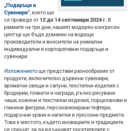
„Подаръци и
Сувенири“
, което ще
се проведе от
12 до 14 септември 2024 г.
В
рамките на три дни, нашият модерен конгресен
център ще бъде домакин на водещи
производители и вносители на уникални
индивидуални и корпоративни подаръци и
сувенири.
Изложението
ще представи разнообразие от
продукти, включително дървени сувенири,
ароматни свещи и сапуни, текстилни изделия с
бродерии, плакети и награди, ръчно рисувани
чаши, кожени и текстилни изделия, порцеланови и
глинени фигурки, персонализирани тефтери,
подаръчни храни и напитки и луксозни предмети.
Това е мястото, където иновациите и традициите
се срещат, за да вдъхновят посетителите с