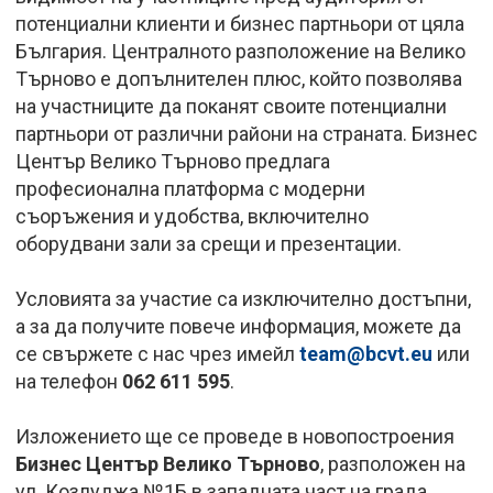
потенциални клиенти и бизнес партньори от цяла
България. Централното разположение на Велико
Търново е допълнителен плюс, който позволява
на участниците да поканят своите потенциални
партньори от различни райони на страната. Бизнес
Център Велико Търново предлага
професионална платформа с модерни
съоръжения и удобства, включително
оборудвани зали за срещи и презентации.
Условията за участие са изключително достъпни,
а за да получите повече информация, можете да
се свържете с нас чрез имейл
team@bcvt.eu
или
на телефон
062 611 595
.
Изложението ще се проведе в новопостроения
Бизнес Център Велико Търново
, разположен на
ул. Козлуджа №1Б в западната част на града.