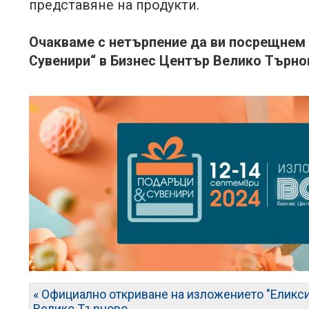
представяне на продукти.
Очакваме с нетърпение да ви посрещнем
Сувенири“ в Бизнес Център Велико Търно
« Официално откриване на изложението "Еликс
Велико Търново