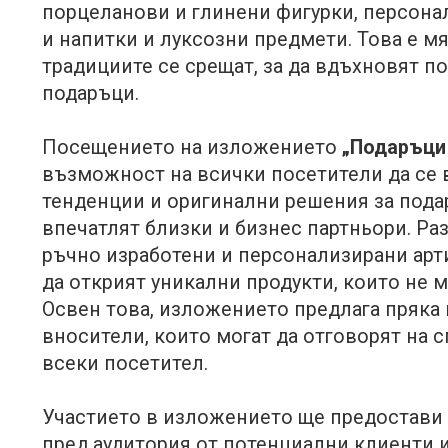
порцеланови и глинени фигурки, персона
и напитки и луксозни предмети. Това е м
традициите се срещат, за да вдъхновят п
подаръци.
Посещението на изложението
„Подаръци 
възможност на всички посетители да се 
тенденции и оригинални решения за подар
впечатлят близки и бизнес партньори. Ра
ръчно изработени и персонализирани арт
да открият уникални продукти, които не м
Освен това, изложението предлага пряка
вносители, които могат да отговорят на
всеки посетител.
Участието в изложението ще предостави
пред аудитория от потенциални клиенти и