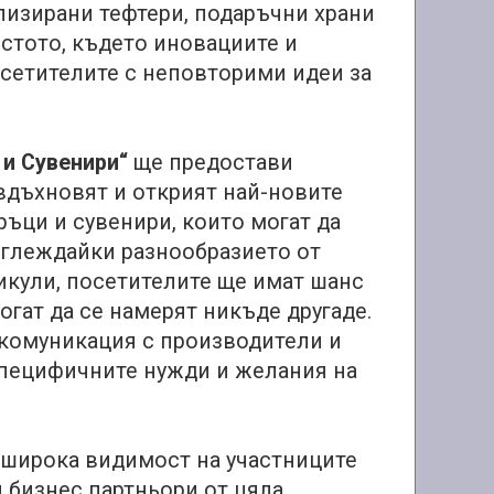
лизирани тефтери, подаръчни храни
ястото, където иновациите и
осетителите с неповторими идеи за
и Сувенири“
ще предостави
вдъхновят и открият най-новите
ъци и сувенири, които могат да
зглеждайки разнообразието от
икули, посетителите ще имат шанс
огат да се намерят никъде другаде.
 комуникация с производители и
 специфичните нужди и желания на
 широка видимост на участниците
 бизнес партньори от цяла