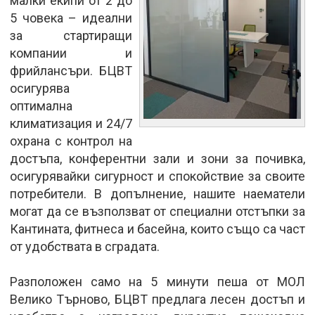
малки екипи от 2 до
5 човека – идеални
за стартиращи
компании и
фрийлансъри. БЦВТ
осигурява
оптимална
климатизация и 24/7
охрана с контрол на
достъпа, конферентни зали и зони за почивка,
осигурявайки сигурност и спокойствие за своите
потребители. В допълнение, нашите наематели
могат да се възползват от специални отстъпки за
Кантината, фитнеса и басейна, които също са част
от удобствата в сградата.
Разположен само на 5 минути пеша от МОЛ
Велико Търново, БЦВТ предлага лесен достъп и