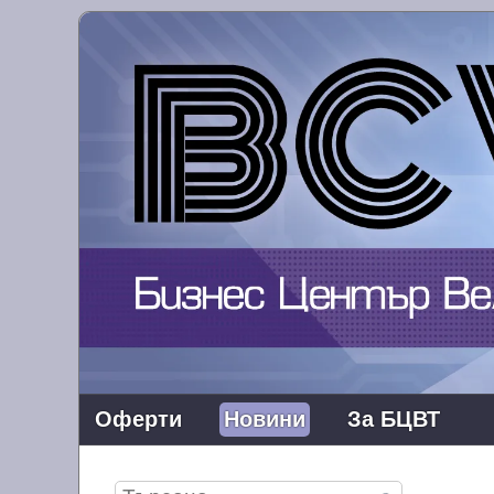
Оферти
Новини
За БЦВТ