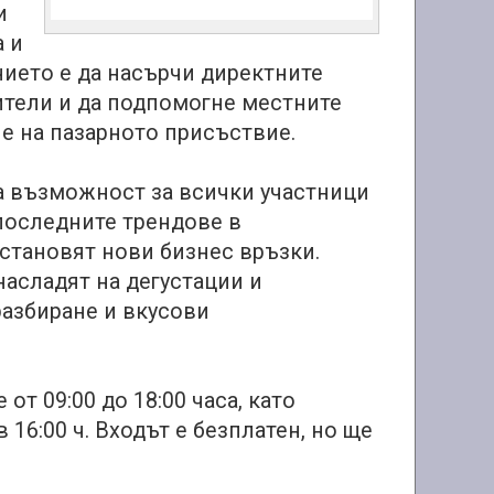
и
а и
нието е да насърчи директните
ители и да подпомогне местните
е на пазарното присъствие.
та възможност за всички участници
 последните трендове в
установят нови бизнес връзки.
насладят на дегустации и
разбиране и вкусови
т 09:00 до 18:00 часа, като
16:00 ч. Входът е безплатен, но ще