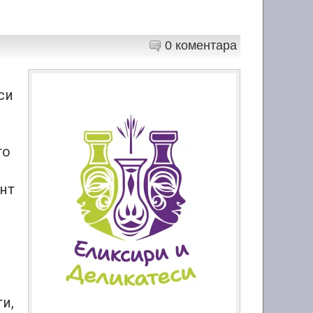
0 коментара
си
то
ент
и,