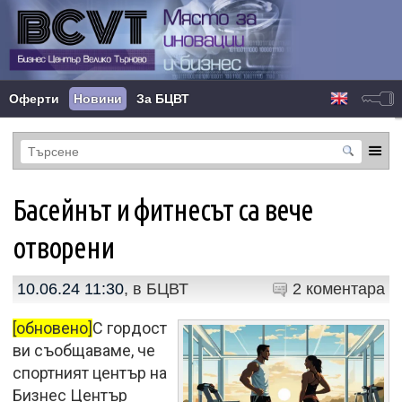
Оферти
Новини
За БЦВТ
Басейнът и фитнесът са вече
отворени
10.06.24 11:30
, в
БЦВТ
2 коментара
[обновено]
С гордост
ви съобщаваме, че
спортният център на
Бизнес Център