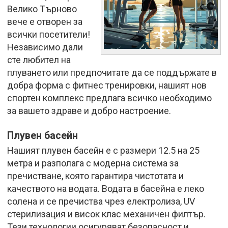
Велико Търново
вече е отворен за
всички посетители!
Независимо дали
сте любител на
плуването или предпочитате да се поддържате в
добра форма с фитнес тренировки, нашият нов
спортен комплекс предлага всичко необходимо
за вашето здраве и добро настроение.
Плувен басейн
Нашият плувен басейн е с размери 12.5 на 25
метра и разполага с модерна система за
пречистване, която гарантира чистотата и
качеството на водата. Водата в басейна е леко
солена и се пречиства чрез електролиза, UV
стерилизация и висок клас механичен филтър.
Тези технологии осигуряват безопасност и