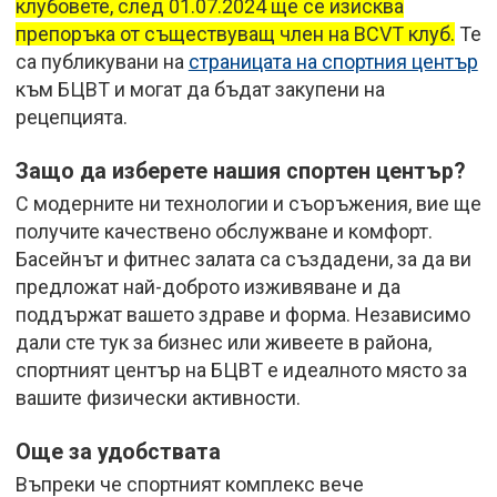
клубовете, след 01.07.2024 ще се изисква
препоръка от съществуващ член на BCVT клуб.
Те
са публикувани на
страницата на спортния център
към БЦВТ и могат да бъдат закупени на
рецепцията.
Защо да изберете нашия спортен център?
С модерните ни технологии и съоръжения, вие ще
получите качествено обслужване и комфорт.
Басейнът и фитнес залата са създадени, за да ви
предложат най-доброто изживяване и да
поддържат вашето здраве и форма. Независимо
дали сте тук за бизнес или живеете в района,
спортният център на БЦВТ е идеалното място за
вашите физически активности.
Още за удобствата
Въпреки че спортният комплекс вече