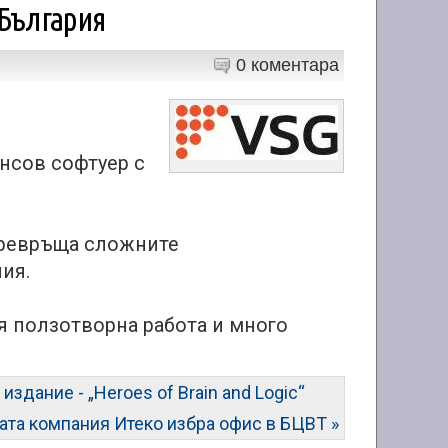
 България
0 коментара
нсов софтуер с
превръща сложните
ия.
я ползотворна работа и много
издание - „Heroes of Brain and Logic“
ата компания Итеко избра офис в БЦВТ »