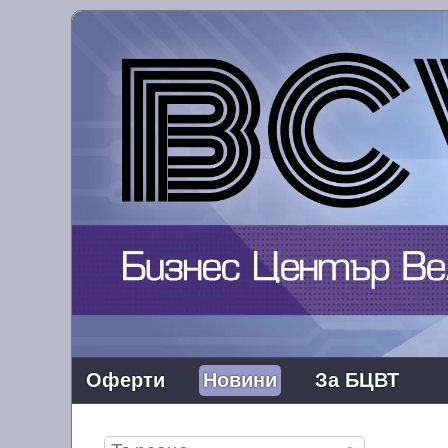
Оферти
Новини
За БЦВТ